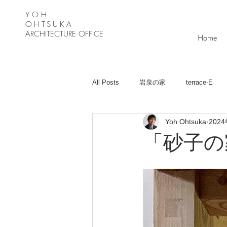
Y O H
OHTSUKA
ARCHITECTURE OFFICE
Home
All Posts
岩泉の家
terrace-E
Yoh Ohtsuka
202
月が丘の家
Ｋ－Ｈouse
緑
「砂子の