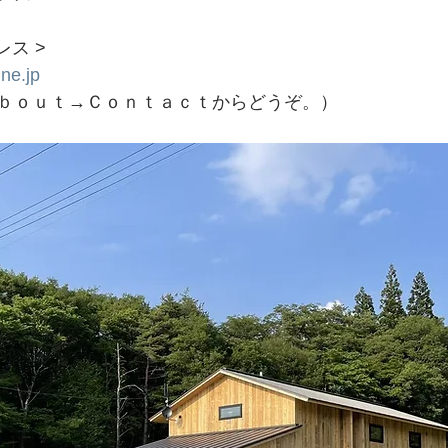
レス >
ne.jp
ｂｏｕｔ→Ｃｏｎｔａｃｔからどうぞ。）