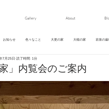
Gallery
About
Bl
お知らせ
色々なこと
大更の家
大槌の家
岩泉の歯
4年7月25日
読了時間: 1分
ヶ丘の家
清水町の家
鬼柳の家
house-Y
上堂の家
家」内覧会のご案内