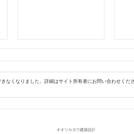
できなくなりました。詳細はサイト所有者にお問い合わせくだ
囲い
「囲いの平屋」内覧会のご案
内
オオツカヨウ建築設計