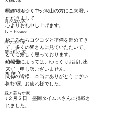
大槌の家
岩泉の歯科クリニック
雪のちらつく中、沢山の方にご来場い
ただきまして
月が丘の家
心よりお礼申し上げます。
Ｋ－Ｈouse
秋ころからコツコツと準備を進めてき
緑ヶ丘の家
て、多くの皆さんに見ていただいて、
清水町の家
とても嬉しく思っております。
時間帯によっては、ゆっくりお話し出
鬼柳の家
来ず、申し訳ございません。
house-Y
関係の皆様、本当にありがとうござい
上堂の家
ました。お疲れ様でした。
緑と暮らす家
↓２月２日　盛岡タイムスさんに掲載さ
れました。