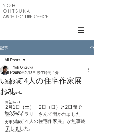
Y O H
OHTSUKA
ARCHITECTURE OFFICE
記事
All Posts
Yoh Ohtsuka
All Posts
2020年2月3日
読了時間: 1分
いわて4人の住宅作家展
岩泉の家
お礼
terrace-E
お知らせ
2月1日（土）、2日（日）と2日間で　
色々なこと
盛久ギャラリーさんで開かれました
「いわて４人の住宅作家展」が無事終
大更の家
了しました。