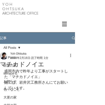
Y O H
OHTSUKA
ARCHITECTURE OFFICE
記事
All Posts
Yoh Ohtsuka
All Posts
2023年2月16日
読了時間: 1分
マチカドノイエ
岩泉の家
盛岡市内で昨年より工事がスタートし
terrace-E
た「マチカドノイエ」
お知らせ
施工は、岩井沢工務所さんにてお願い
しています。
色々なこと
大更の家