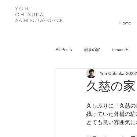
Y O H
OHTSUKA
ARCHITECTURE OFFICE
Home
All Posts
岩泉の家
terrace-E
Yoh Ohtsuka
202
月が丘の家
Ｋ－Ｈouse
緑
久慈の家
久しぶりに「久慈の
残っていた外構の駐
とても良い雰囲気に