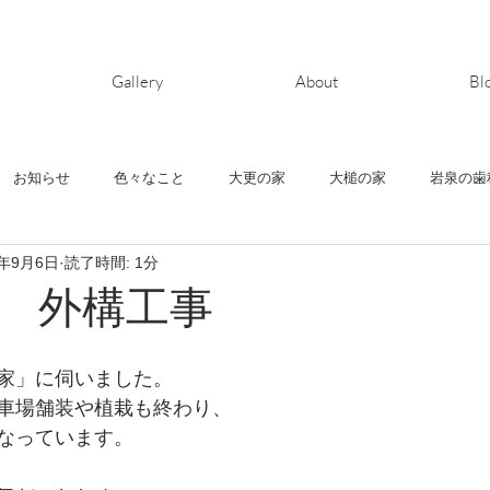
Gallery
About
Bl
お知らせ
色々なこと
大更の家
大槌の家
岩泉の歯
3年9月6日
読了時間: 1分
ヶ丘の家
清水町の家
鬼柳の家
house-Y
上堂の家
 外構工事
家」に伺いました。
車場舗装や植栽も終わり、
なっています。