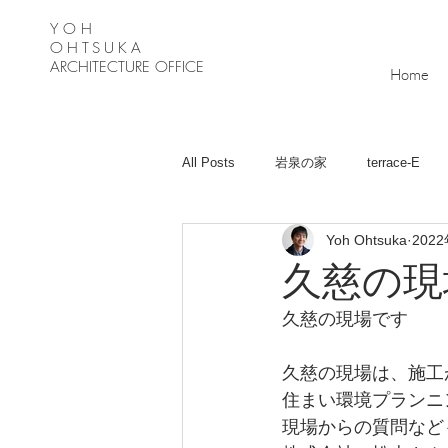
Y O H
OHTSUKA
ARCHITECTURE OFFICE
Home
All Posts
岩泉の家
terrace-E
Yoh Ohtsuka
202
月が丘の家
Ｋ－Ｈouse
緑
久慈の現
久慈の現場です
久慈の現場は、施工
住まい環境プランニ
現場からの質問など