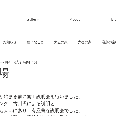
Gallery
About
Bl
お知らせ
色々なこと
大更の家
大槌の家
岩泉の歯
2年7月4日
読了時間: 1分
ヶ丘の家
清水町の家
鬼柳の家
house-Y
上堂の家
場
が始まる前に施工説明会を行いました。
ング　古川氏による説明と
も大いにあり、有意義な説明会でした。