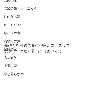
大槌の家
岩泉の歯科クリニック
月が丘の家
Ｋ－Ｈouse
緑ヶ丘の家
清水町の家
基礎も打設後の養生が良い為、スラブ
鬼柳の家
のクラックなど見当たりませんでし
た。
house-Y
上堂の家
緑と暮らす家