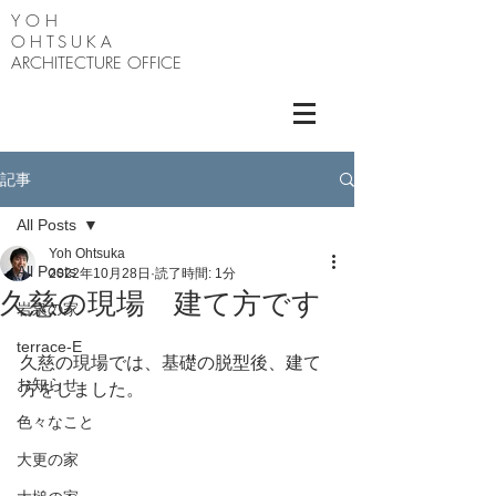
Y O H
OHTSUKA
ARCHITECTURE OFFICE
記事
All Posts
Yoh Ohtsuka
All Posts
2022年10月28日
読了時間: 1分
久慈の現場 建て方です
岩泉の家
terrace-E
久慈の現場では、基礎の脱型後、建て
お知らせ
方をしました。
色々なこと
大更の家