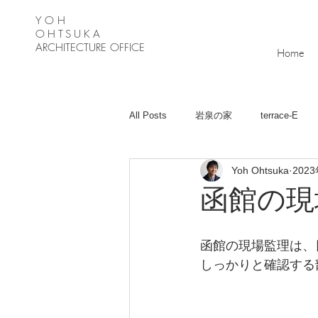
Y O H
OHTSUKA
ARCHITECTURE OFFICE
Home
All Posts
岩泉の家
terrace-E
Yoh Ohtsuka
202
月が丘の家
Ｋ－Ｈouse
緑
函館の現
函館の現場監理は、
しっかりと確認する