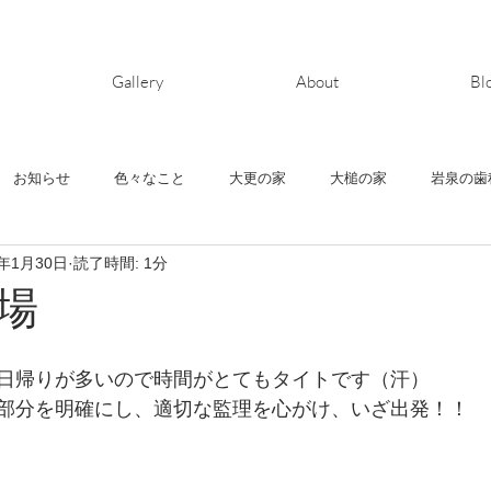
Gallery
About
Bl
お知らせ
色々なこと
大更の家
大槌の家
岩泉の歯
3年1月30日
読了時間: 1分
ヶ丘の家
清水町の家
鬼柳の家
house-Y
上堂の家
場
日帰りが多いので時間がとてもタイトです（汗）
部分を明確にし、適切な監理を心がけ、いざ出発！！