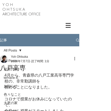
Y O H
OHTSUKA
ARCHITECTURE OFFICE
記事
All Posts
Yoh Ohtsuka
All Posts
2020年7月7日
読了時間: 1分
八戸高専
岩泉の家
4月から、青森県の八戸工業高等専門学
terrace-E
校の、非常勤講師を
お知らせ
務めることになりました。
色々なこと
コロナで授業がお休みになっていたの
大更の家
で、
今月から授業がスタートしました。