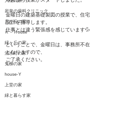
大槌の家
岩泉の歯科クリニック
金曜日の建築基礎製図の授業で、住宅
月が丘の家
設計を指導します。
仕事とは違う緊張感を感じています💦
Ｋ－Ｈouse
緑ヶ丘の家
ということで、金曜日は、事務所不在
となりますので、
清水町の家
ご了承ください。
鬼柳の家
house-Y
上堂の家
緑と暮らす家