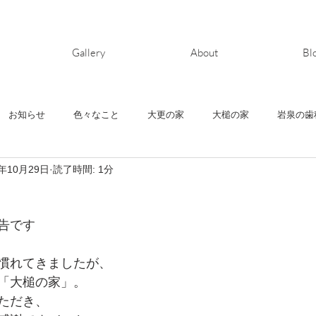
Gallery
About
Bl
お知らせ
色々なこと
大更の家
大槌の家
岩泉の歯
9年10月29日
読了時間: 1分
ヶ丘の家
清水町の家
鬼柳の家
house-Y
上堂の家
告です
慣れてきましたが、
「大槌の家」。
ただき、