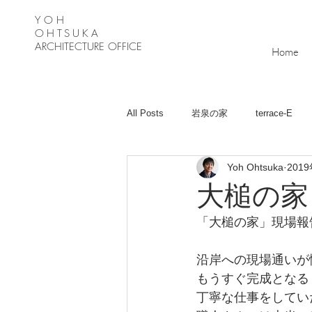
Y O H
OHTSUKA
ARCHITECTURE OFFICE
Home
All Posts
岩泉の家
terrace-E
Yoh Ohtsuka
201
月が丘の家
Ｋ－Ｈouse
緑
大槌の家
「大槌の家」現場報
沿岸への現場通いが
もうすぐ完成となる
丁寧な仕事をしてい