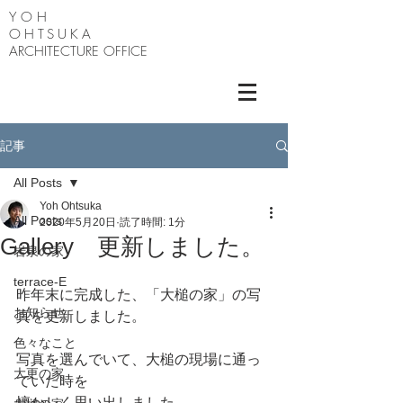
Y O H
OHTSUKA
ARCHITECTURE OFFICE
記事
All Posts
Yoh Ohtsuka
All Posts
2020年5月20日
読了時間: 1分
Gallery 更新しました。
岩泉の家
terrace-E
昨年末に完成した、「大槌の家」の写
お知らせ
真を更新しました。
色々なこと
写真を選んでいて、大槌の現場に通っ
大更の家
ていた時を
懐かしく思い出しました。