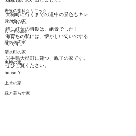
大槌の家
岩泉の歯科クリニック
大槌町に行くまでの道中の景色もキレ
月が丘の家
イでした。
特に紅葉の時期は、絶景でした！
Ｋ－Ｈouse
海育ちの私には、懐かしい匂いのする
緑ヶ丘の家
町です。
清水町の家
岩手県大槌町に建つ、親子の家です。
鬼柳の家
ぜひご覧ください。
house-Y
上堂の家
緑と暮らす家