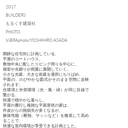
2017
BUILDERS
もるくす建築社
PHOTO
ViBRAphoto/YOSHIHIRO ASADA
閑静な住宅街に計画している、
平屋のコートハウス。
敷地中央に配したリビング周りを中心に、
個室や水廻りが両翼に展開していく。
小さな光庭、大きな前庭を適所にちりばめ、
平面の、のびやかな図式がそのまま空間に反映
されます。
住環境と外部環境（光・風・緑）が同じ目線で
繋がる、
快適で穏やかな暮らし。
平屋の雁行し複雑な平面形状の家は、
外皮からの熱損失が多くなるが、
躯体性能（断熱、サッシなど）を徹底して高め
ることで、
快適な室内環境が享受できる計画とした。