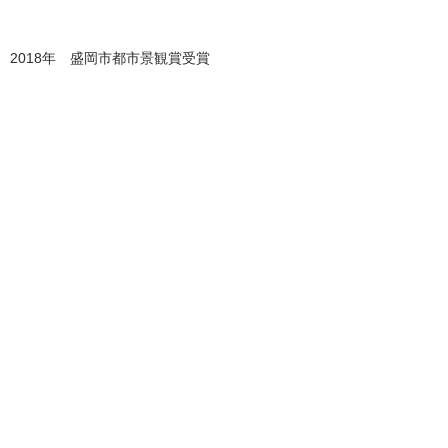
​2018年 盛岡市都市景観賞受賞
オオツカヨウ建築設計
〒020-0004 岩手県盛岡市山岸1丁目9-40
Tel
019-654-5033
Fax
019-654-5033
Copyright YOH OHTSUKA ARCHITECTURE
OFFICE All Rights Reserved