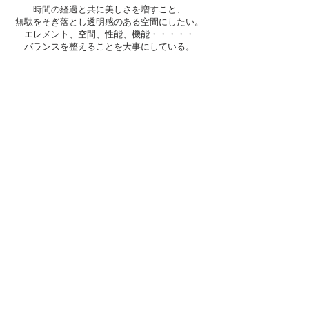
時間の経過と共に美しさを増すこと、
無駄をそぎ落とし透明感のある空間にしたい。
エレメント、空間、性能、機能・・・・・
バランスを整えることを大事にしている。
オオツカヨウ建築設計
〒020-0004 岩手県盛岡市山岸1丁目9-40
Tel
019-654-5033
Fax
019-654-5033
Copyright YOH OHTSUKA ARCHITECTURE
OFFICE All Rights Reserved