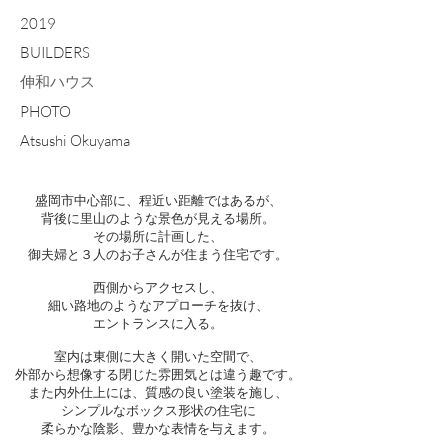
2019
BUILDERS
​伸和ハウス
PHOTO
Atsushi Okuyama
盛岡市中心部に、程近い距離ではあるが、
背後に里山のような景色が見える場所。
その場所に計画した、
御夫婦と３人のお子さんが住まう住宅です。
西側からアクセスし、
細い路地のようなアプローチを抜け、
エントランスに入る。
室内は東側に大きく開いた空間で、
外部から想像する閉じた雰囲気とは違う趣です。
また内外仕上には、質感の良い塗装を施し、
シンプルなボックス形状の住宅に
柔らかな陰影、豊かな表情を与えます。